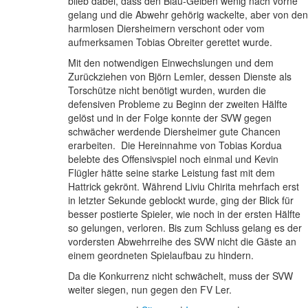
blieb dabei, dass den Blau-Gelben wenig nach vorne
gelang und die Abwehr gehörig wackelte, aber von den
harmlosen Diersheimern verschont oder vom
aufmerksamen Tobias Obreiter gerettet wurde.
Mit den notwendigen Einwechslungen und dem
Zurückziehen von Björn Lemler, dessen Dienste als
Torschütze nicht benötigt wurden, wurden die
defensiven Probleme zu Beginn der zweiten Hälfte
gelöst und in der Folge konnte der SVW gegen
schwächer werdende Diersheimer gute Chancen
erarbeiten. Die Hereinnahme von Tobias Kordua
belebte des Offensivspiel noch einmal und Kevin
Flügler hätte seine starke Leistung fast mit dem
Hattrick gekrönt. Während Liviu Chirita mehrfach erst
in letzter Sekunde geblockt wurde, ging der Blick für
besser postierte Spieler, wie noch in der ersten Hälfte
so gelungen, verloren. Bis zum Schluss gelang es der
vordersten Abwehrreihe des SVW nicht die Gäste an
einem geordneten Spielaufbau zu hindern.
Da die Konkurrenz nicht schwächelt, muss der SVW
weiter siegen, nun gegen den FV Ler.