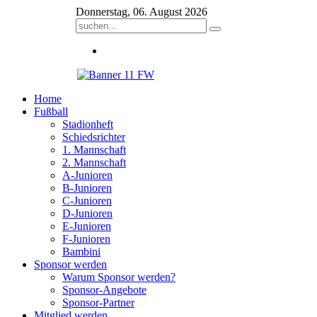
Donnerstag, 06. August 2026
Home
Fußball
Stadionheft
Schiedsrichter
1. Mannschaft
2. Mannschaft
A-Junioren
B-Junioren
C-Junioren
D-Junioren
E-Junioren
F-Junioren
Bambini
Sponsor werden
Warum Sponsor werden?
Sponsor-Angebote
Sponsor-Partner
Mitglied werden