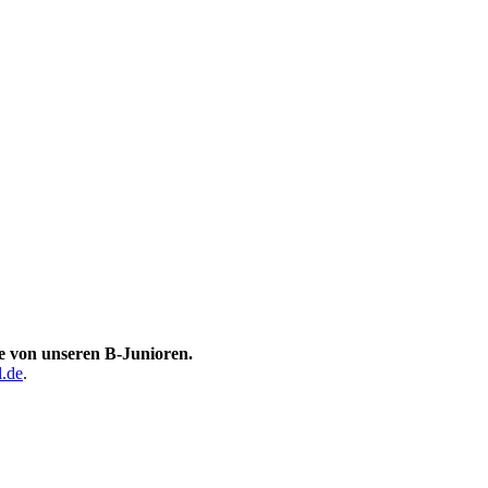
e von unseren B-Junioren.
l.de
.