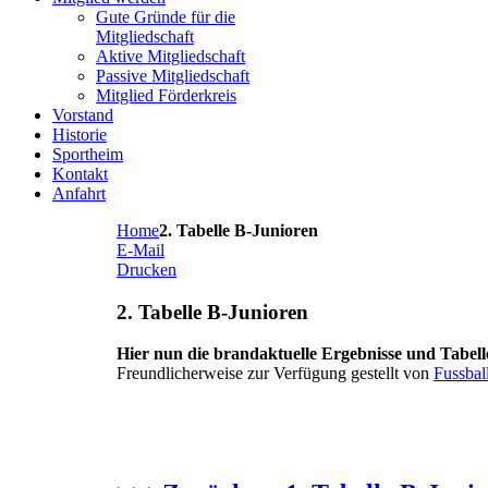
Gute Gründe für die
Mitgliedschaft
Aktive Mitgliedschaft
Passive Mitgliedschaft
Mitglied Förderkreis
Vorstand
Historie
Sportheim
Kontakt
Anfahrt
Home
2. Tabelle B-Junioren
E-Mail
Drucken
2. Tabelle B-Junioren
Hier nun die brandaktuelle Ergebnisse und Tabell
Freundlicherweise zur Verfügung gestellt von
Fussbal