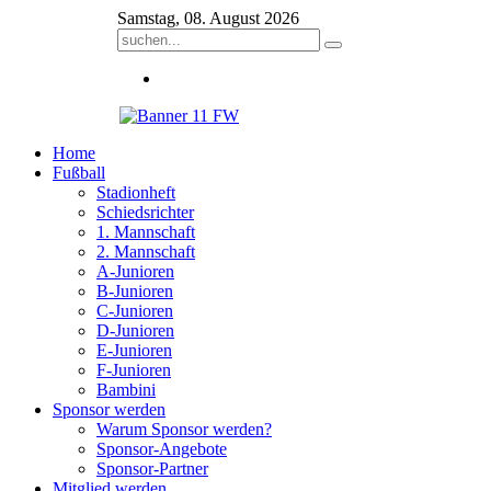
Samstag, 08. August 2026
Home
Fußball
Stadionheft
Schiedsrichter
1. Mannschaft
2. Mannschaft
A-Junioren
B-Junioren
C-Junioren
D-Junioren
E-Junioren
F-Junioren
Bambini
Sponsor werden
Warum Sponsor werden?
Sponsor-Angebote
Sponsor-Partner
Mitglied werden