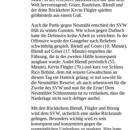
Welt hervorrragend: Göser, Raufeisen, Blendl und
der dritte Rückkehrer Kevin Flügler spielten
größtenteils aus einem Guß.
Auch die Partie gegen Neumühl entschied der SVW
früh zu seinen Gunsten. Wie schon gegen Durbach
hatte die Defensive keine Arbeit zu verrichten. In der
Offensive wurde der Gastgeber nach Belieben
schwindelig gespielt. Blendl auf Göser (10. Minute),
Blendl auf Göser (17. Minute) erspielten die
Führung, die in der zweiten Hälfte konsequent
ausgbaut wurde: André Blendl persönlich (55.
Minute), Kevin Flügler (70.) und kurz vor Schluss
Rico Böhme, dem mit seinem Gewaltschuss an
diesem Tag ein Hattrick gelang: er traf sowohl für
die Neumühler Reserve, als auch sehenswert für die
Zweite des SVW und nun für die Erste! Dem
Neumühler Schlussmann ist zu verdanken, dass die
Niederlage nicht noch deftiger ausfiel.
Mit den Rückkehren Blendl, Flügler und Börsig
wird dem SVW, sicherlich eine starke Rückrunde
gelingen. Besonders wichtig wird es sein
konsequent und konzentriert gegen die
vermeintlichen Underdogs zu punkten. Hier hatte