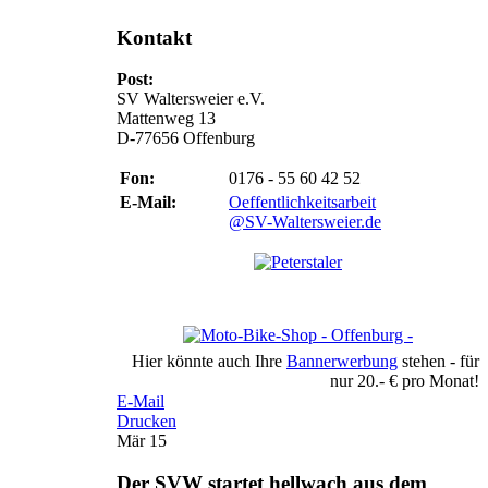
Kontakt
Post:
SV Waltersweier e.V.
Mattenweg 13
D-77656 Offenburg
Fon:
0176 - 55 60 42 52
E-Mail:
Oeffentlichkeitsarbeit
@SV-Waltersweier.de
Hier könnte auch Ihre
Bannerwerbung
stehen - für
nur 20.- € pro Monat!
E-Mail
Drucken
Mär
15
Der SVW startet hellwach aus dem