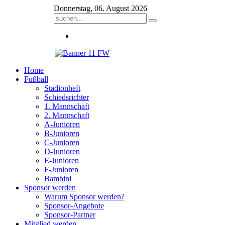
Donnerstag, 06. August 2026
Home
Fußball
Stadionheft
Schiedsrichter
1. Mannschaft
2. Mannschaft
A-Junioren
B-Junioren
C-Junioren
D-Junioren
E-Junioren
F-Junioren
Bambini
Sponsor werden
Warum Sponsor werden?
Sponsor-Angebote
Sponsor-Partner
Mitglied werden