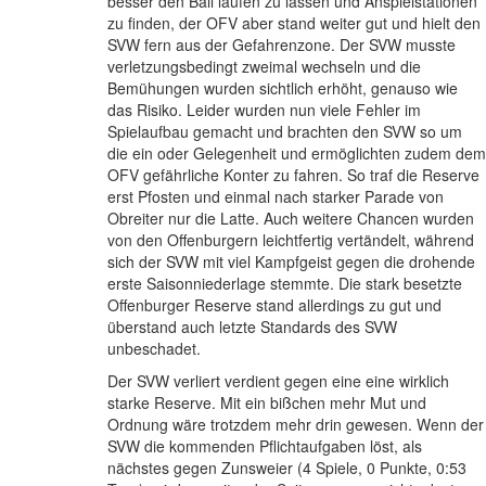
besser den Ball laufen zu lassen und Anspielstationen
zu finden, der OFV aber stand weiter gut und hielt den
SVW fern aus der Gefahrenzone. Der SVW musste
verletzungsbedingt zweimal wechseln und die
Bemühungen wurden sichtlich erhöht, genauso wie
das Risiko. Leider wurden nun viele Fehler im
Spielaufbau gemacht und brachten den SVW so um
die ein oder Gelegenheit und ermöglichten zudem dem
OFV gefährliche Konter zu fahren. So traf die Reserve
erst Pfosten und einmal nach starker Parade von
Obreiter nur die Latte. Auch weitere Chancen wurden
von den Offenburgern leichtfertig vertändelt, während
sich der SVW mit viel Kampfgeist gegen die drohende
erste Saisonniederlage stemmte. Die stark besetzte
Offenburger Reserve stand allerdings zu gut und
überstand auch letzte Standards des SVW
unbeschadet.
Der SVW verliert verdient gegen eine eine wirklich
starke Reserve. Mit ein bißchen mehr Mut und
Ordnung wäre trotzdem mehr drin gewesen. Wenn der
SVW die kommenden Pflichtaufgaben löst, als
nächstes gegen Zunsweier (4 Spiele, 0 Punkte, 0:53