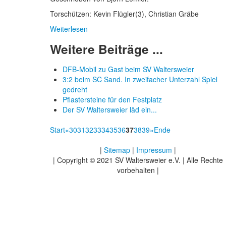
Torschützen: Kevin Flügler(3), Christian Gräbe
Weiterlesen
Weitere Beiträge ...
DFB-Mobil zu Gast beim SV Waltersweier
3:2 beim SC Sand. In zweifacher Unterzahl Spiel
gedreht
Pflastersteine für den Festplatz
Der SV Waltersweier läd ein...
Start
«
30
31
32
33
34
35
36
37
38
39
»
Ende
|
Sitemap
|
Impressum
|
| Copyright © 2021 SV Waltersweier e.V. | Alle Rechte
vorbehalten |